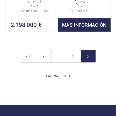
700 m² Construidos
2.700 m² Solar m²
2.198.000 €
MÁS INFORMACIÓN
<<
<
1
2
3
PÁGINA 3 DE 3