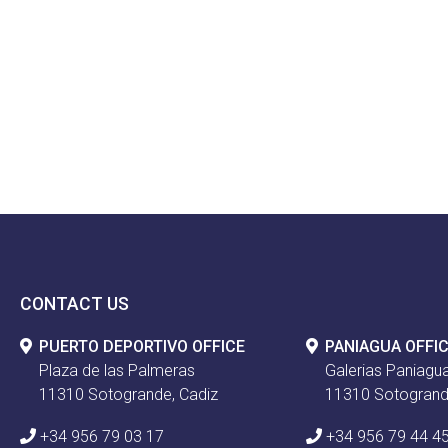
CONTACT US
PUERTO DEPORTIVO OFFICE
PANIAGUA OFFI
Plaza de las Palmeras
Galerias Paniagua
11310 Sotogrande, Cadiz
11310 Sotogrand
+34 956 79 03 17
+34 956 79 44 4