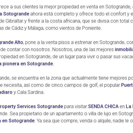
rece a sus clientes la mejor propiedad en venta en Sotogrande, e
a Sotogrande
ahora está completo y ofrece todo el confort y e
 Gibraltar y frente a la costa africana, que se divisa con total c
as de Cádiz y Málaga, como vientos de Poniente.
rande Alto
, pone a la venta pisos a estrenar en Sotogrande, co
de contar con nosotros. Nosotros, una de las mejores
inmobil
piedad en Sotogrande, de un lugar para vivir o pasar sus vacac
ia pionera en Sotogrande
.
de, se encuentra en la zona que actualmente tiene mejores pos
 necesita, así como de cinco campos de golf, el popular
Puer
adiaro
y Cala Sardina.
roperty Services Sotogrande
para visitar
SENDA CHICA
en
La 
nde. Sea propietario de un apartamento o villa de lujo en Sotogr
a en Sotogrande
. Ya sea que compre, venda o alquile, nadie le