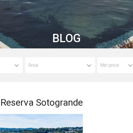
BLOG
Area
Min price
Reserva Sotogrande