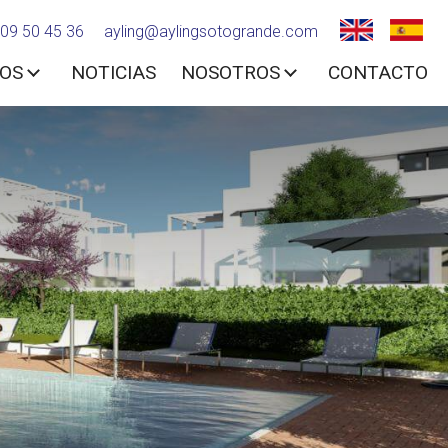
09 50 45 36
ayling@aylingsotogrande.com
IOS
NOTICIAS
NOSOTROS
CONTACTO