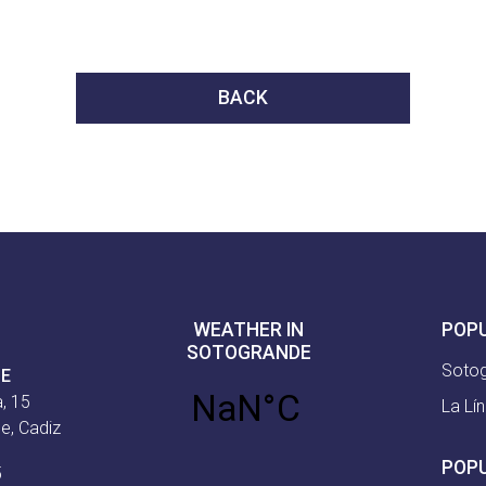
BACK
WEATHER IN
POP
SOTOGRANDE
Soto
CE
, 15
La Lí
e, Cadiz
POP
5