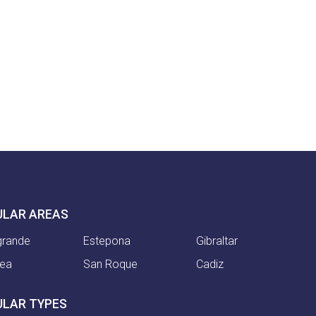
ULAR AREAS
grande
Estepona
Gibraltar
nea
San Roque
Cadiz
ULAR TYPES