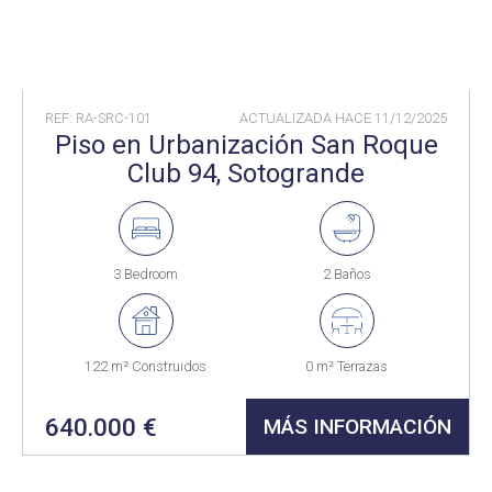
REF: RA-SRC-101
ACTUALIZADA HACE
11/12/2025
Piso en Urbanización San Roque
Club 94, Sotogrande
3 Bedroom
2 Baños
122 m² Construidos
0 m² Terrazas
640.000 €
MÁS INFORMACIÓN