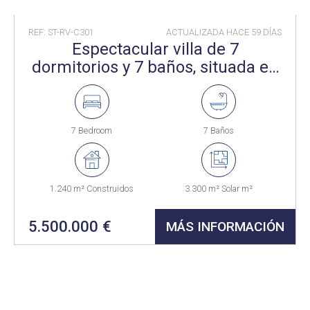
REF: ST-RV-C301
ACTUALIZADA HACE
59 DÍAS
Espectacular villa de 7
dormitorios y 7 baños, situada en
el popular Sotogrande Alto
7 Bedroom
7 Baños
1.240 m² Construidos
3.300 m² Solar m²
5.500.000 €
MÁS INFORMACIÓN