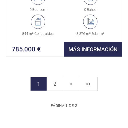
0 Bedroom
0 Baños
844 m² Construidos
3.376 m² Solar m²
785.000 €
MÁS INFORMACIÓN
1
2
>
>>
PÁGINA 1 DE 2