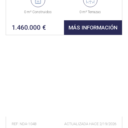
0 m² Construidos
0 m² Terrazas
1.460.000 €
MÁS INFORMACIÓN
REF: NDA-104B
ACTUALIZADA HACE
2/19/2026