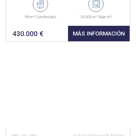
99 m² Construidos
14.000 m² Solar m²
430.000 €
MÁS INFORMACIÓN
REF: LR-L-300
ACTUALIZADA HACE
59 DÍAS