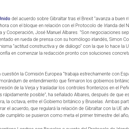
Unido
del acuerdo sobre Gibraltar tras el Brexit "avanza a buen 
ora con el bloque en relación con el Protocolo de Irlanda del No
ea y Cooperación, José Manuel Albares. "Son negociaciones sepa
entado en rueda de prensa con su homólogo irlandés, Simon Co
isma "actitud constructiva y de diálogo" con la que lo hace la 
onfía en comenzar la redacción pronto con soluciones concretas
a cuestión la Comisión Europea "trabaja estrechamente con Esp
orándum de entendimiento que firmaron los gobiernos británic
resión de la Verja y trasladar los controles fronterizos en el Peñ
 rápidamente posible", ha señalado Albares, después de que es
, la octava, entre el Gobierno británico y Bruselas. Ambas part
rar el acuerdo, que regulará la relación de Gibraltar con la UE 
 de cumplirlo se pusieron como meta el primer trimestre del año