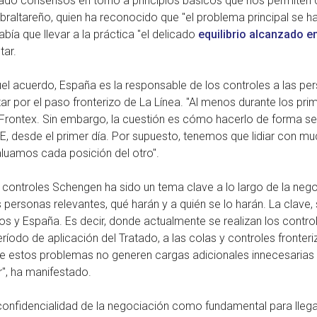
do consensos en torno a principios básicos que nos permiten c
ibraltareño, quien ha reconocido que "el problema principal se h
bía que llevar a la práctica "el delicado
equilibrio alcanzado e
tar.
el acuerdo, España es la responsable de los controles a las pe
ar por el paso fronterizo de La Línea. "Al menos durante los pri
 Frontex. Sin embargo, la cuestión es cómo hacerlo de forma seg
E, desde el primer día. Por supuesto, tenemos que lidiar con m
aluamos cada posición del otro".
s controles Schengen ha sido un tema clave a lo largo de la nego
 personas relevantes, qué harán y a quién se lo harán. La clave,
ros y España. Es decir, donde actualmente se realizan los control
eríodo de aplicación del Tratado, a las colas y controles front
 estos problemas no generen cargas adicionales innecesarias p
r", ha manifestado.
la confidencialidad de la negociación como fundamental para lle