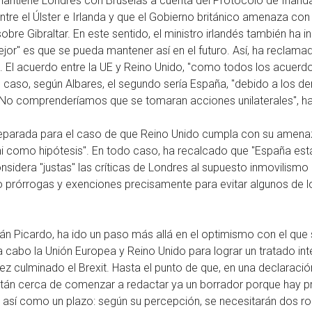
mantiene Londres con Bruselas a cuenta del Protocolo de Irlanda
 entre el Úlster e Irlanda y que el Gobierno británico amenaza c
obre Gibraltar. En este sentido, el ministro irlandés también ha 
jor" es que se pueda mantener así en el futuro. Así, ha reclam
. El acuerdo entre la UE y Reino Unido, "como todos los acuerdo
 caso, según Albares, el segundo sería España, "debido a los de
"No comprenderíamos que se tomaran acciones unilaterales", ha
eparada para el caso de que Reino Unido cumpla con su amenaza,
ni como hipótesis". En todo caso, ha recalcado que "España est
onsidera "justas" las críticas de Londres al supuesto inmovilism
o prórrogas y exenciones precisamente para evitar algunos de 
Fabián Picardo, ha ido un paso más allá en el optimismo con el 
 cabo la Unión Europea y Reino Unido para lograr un tratado inte
 vez culminado el Brexit. Hasta el punto de que, en una declaraci
stán cerca de comenzar a redactar ya un borrador porque hay p
 así como un plazo: según su percepción, se necesitarán dos ron