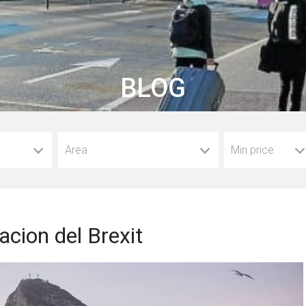
BLOG
Area
Min price
iacion del Brexit