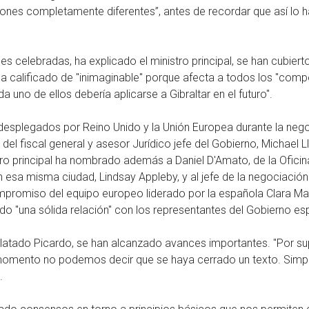
iones completamente diferentes”, antes de recordar que así lo 
 celebradas, ha explicado el ministro principal, se han cubiert
a calificado de "inimaginable" porque afecta a todos los "com
uno de ellos debería aplicarse a Gibraltar en el futuro".
desplegados por Reino Unido y la Unión Europea durante la neg
del fiscal general y asesor Jurídico jefe del Gobierno, Michael L
tro principal ha nombrado además a Daniel D'Amato, de la Oficina
n esa misma ciudad, Lindsay Appleby, y al jefe de la negociación
mpromiso del equipo europeo liderado por la española Clara Mart
do "una sólida relación" con los representantes del Gobierno es
relatado Picardo, se han alcanzado avances importantes. "Por s
momento no podemos decir que se haya cerrado un texto. Sim
.