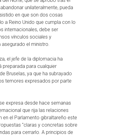
 del Norte, que se aprobó tras el
on abandonar unilateralmente, pueda
insistido en que son dos cosas
ado a Reino Unido que cumpla con lo
s internacionales, debe ser
nsos vínculos sociales y
 asegurado el ministro.
 el jefe de la diplomacia ha
á preparada para cualquier
o de Bruselas, ya que ha subrayado
los temores expresados por parte
que se expresa desde hace semanas
rnacional que rija las relaciones
ón en el Parlamento gibraltareño este
ropuestas "claras y concretas sobre
das para cerrarlo. A principios de