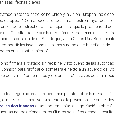
can esas "fechas claves".
atado histórico entre Reino Unido y la Unión Europea", ha dicho
a europea". "Creará oportunidades para nuestro mayor desarrol
á, cruzando el Estrecho. Quiero dejar claro que la prosperidad 
de que Gibraltar pague por la creación o el mantenimiento de inf
staciones del alcalde de San Roque, Juan Carlos Ruiz Boix, man
 compartir las inversiones públicas y no solo se beneficien de 
peren en su sostenimiento”.
no firmará el tratado sin recibir el visto bueno de las autorida
 Johnson para ratificarlo, someterá el texto a un acuerdo del C
se debatirán "los términos y el contenido" a través de una moció
nto los negociadores europeos han puesto sobre la mesa alg
r, el ministro principal se ha referido a la posibilidad de que el
re las dos irlandas
acabe por enturbiar la negociación sobre Gi
estras negociaciones en los últimos seis años desde el resultad