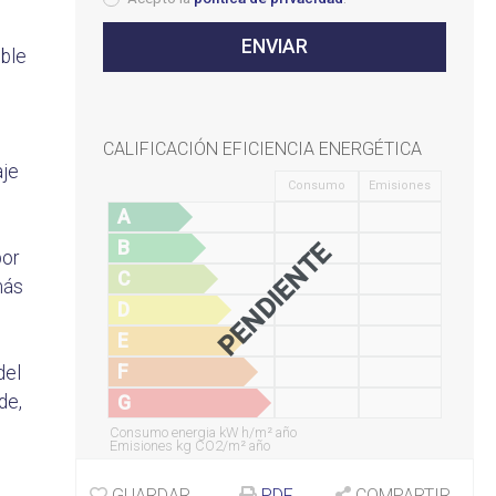
oble
CALIFICACIÓN EFICIENCIA ENERGÉTICA
aje
Consumo
Emisiones
A
B
PENDIENTE
por
C
más
D
E
F
del
de,
G
Consumo energia kW h/m² año
Emisiones kg CO2/m² año
GUARDAR
PDF
COMPARTIR