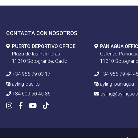
CONTACTA CON NOSOTROS
PUERTO DEPORTIVO OFFICE
PANIAGUA OFFI
Plaza de las Palmeras
Galerias Paniagua
11310 Sotogrande, Cadiz
11310 Sotogrand
+34 956 79 03 17
+34 956 79 44 4
ayling-puerto
ayling_paniagua
+34 609 50 45 36
ayling@aylingso