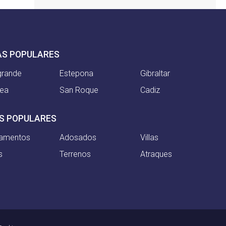
AS POPULARES
grande
Estepona
Gibraltar
nea
San Roque
Cadiz
S POPULARES
tamentos
Adosados
Villas
s
Terrenos
Atraques