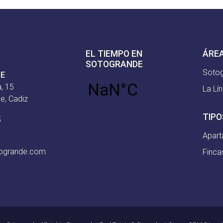
EL TIEMPO EN
ÁRE
SOTOGRANDE
Soto
CE
, 15
La Lí
e, Cadiz
TIPO
5
Apar
togrande.com
Finca