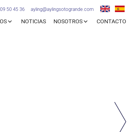
09 50 45 36
ayling@aylingsotogrande.com
IOS
NOTICIAS
NOSOTROS
CONTACTO