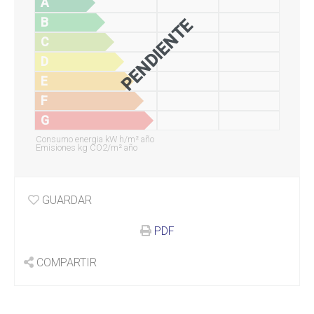
A
B
PENDIENTE
C
D
E
F
G
Consumo energia kW h/m² año
Emisiones kg CO2/m² año
GUARDAR
PDF
COMPARTIR