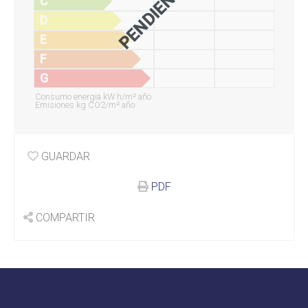
PENDIENTE
C
D
E
F
G
Consumo energia kW h/m² año
Emisiones kg CO2/m² año
GUARDAR
PDF
COMPARTIR