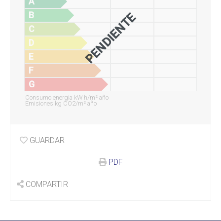
A
B
PENDIENTE
C
D
E
F
G
Consumo energia kW h/m² año
Emisiones kg CO2/m² año
GUARDAR
PDF
COMPARTIR