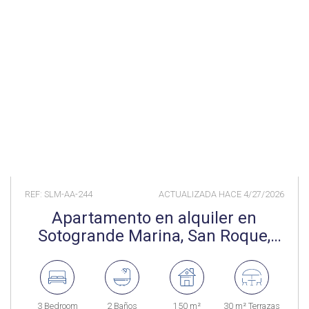
REF: SLM-AA-244
ACTUALIZADA HACE
4/27/2026
Apartamento en alquiler en
Sotogrande Marina, San Roque,
Cádiz, España
3 Bedroom
2 Baños
150 m²
30 m² Terrazas