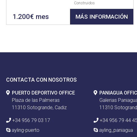
Construidos
1.200€ mes
MÁS INFORMACIÓN
CONTACTA CON NOSOTROS
PUERTO DEPORTIVO OFFICE
PANIAGUA OFFI
Plaza de las Palmeras
Galerias Paniagua
11310 Sotogrande, Cadiz
11310 Sotogrand
+34 956 79 03 17
+34 956 79 44 4
ayling-puerto
ayling_paniagua