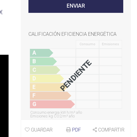
 €
CALIFICACIÓN EFICIENCIA ENERGÉTICA
Consumo
Emisiones
A
B
PENDIENTE
C
D
E
F
G
Consumo energia kW h/m² año
Emisiones kg CO2/m² año
GUARDAR
PDF
COMPARTIR