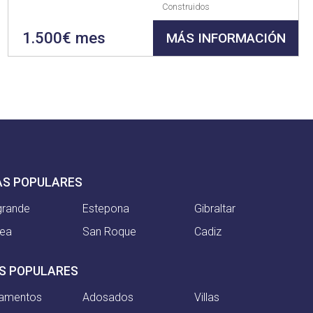
Construidos
1.500€ mes
MÁS INFORMACIÓN
AS POPULARES
grande
Estepona
Gibraltar
nea
San Roque
Cadiz
S POPULARES
tamentos
Adosados
Villas