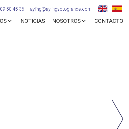
09 50 45 36
ayling@aylingsotogrande.com
IOS
NOTICIAS
NOSOTROS
CONTACTO