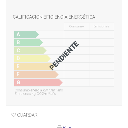
CALIFICACIÓN EFICIENCIA ENERGÉTICA
Consumo
Emisiones
A
B
PENDIENTE
C
D
E
F
G
Consumo energia kW h/m² año
Emisiones kg CO2/m² año
GUARDAR
PDF