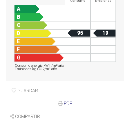
Consumo
Emisiones
A
B
C
95
19
D
E
F
G
Consumo energia kW h/m² año
Emisiones kg CO2/m² año
GUARDAR
PDF
COMPARTIR