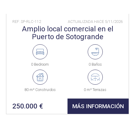
REF: SP-RLC-112
ACTUALIZADA HACE
5/11/2026
Amplio local comercial en el
Puerto de Sotogrande
0 Bedroom
0 Baños
80 m² Construidos
0 m² Terrazas
250.000 €
MÁS INFORMACIÓN