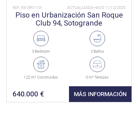
REF: RA-SRC-101
ACTUALIZADA HACE
11/12/2025
Piso en Urbanización San Roque
Club 94, Sotogrande
3 Bedroom
2 Baños
122 m² Construidos
0 m² Terrazas
640.000 €
MÁS INFORMACIÓN