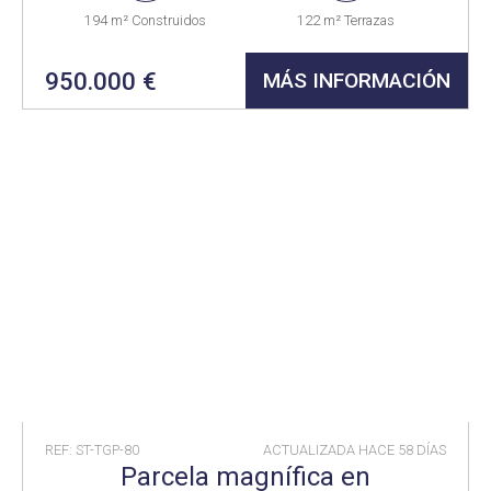
194 m² Construidos
122 m² Terrazas
950.000 €
MÁS INFORMACIÓN
REF: ST-TGP-80
ACTUALIZADA HACE
58 DÍAS
Parcela magnífica en