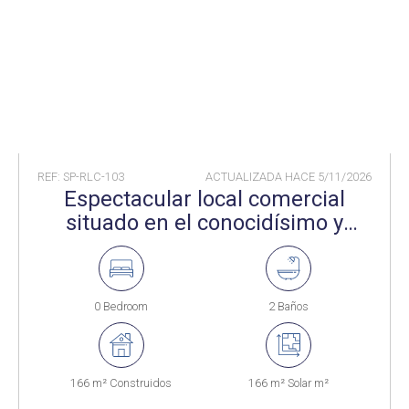
REF: SP-RLC-103
ACTUALIZADA HACE
5/11/2026
Espectacular local comercial
situado en el conocidísimo y
popular Puerto Deportivo de
Sotogrande
0 Bedroom
2 Baños
166 m² Construidos
166 m² Solar m²