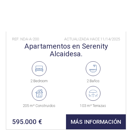
REF: NDA-A-200
ACTUALIZADA HACE
11/14/2025
Apartamentos en Serenity
Alcaidesa.
2 Bedroom
2 Baños
205 m² Construidos
103 m² Terrazas
595.000 €
MÁS INFORMACIÓN