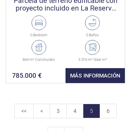
Parcela de terreno edificable con
proyecto incluido en La Reserva
Sotogrande..
0 Bedroom
0 Baños
844 m² Construidos
3.376 m² Solar m²
785.000 €
MÁS INFORMACIÓN
<<
<
3
4
5
6