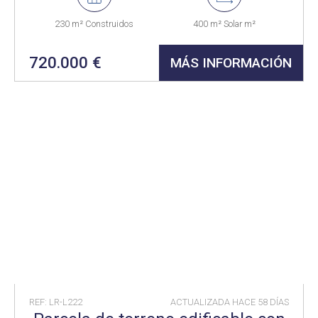
230 m² Construidos
400 m² Solar m²
720.000 €
MÁS INFORMACIÓN
REF: LR-L222
ACTUALIZADA HACE
58 DÍAS