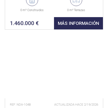
0 m² Construidos
0 m² Terrazas
1.460.000 €
MÁS INFORMACIÓN
REF: NDA-104B
ACTUALIZADA HACE
2/19/2026