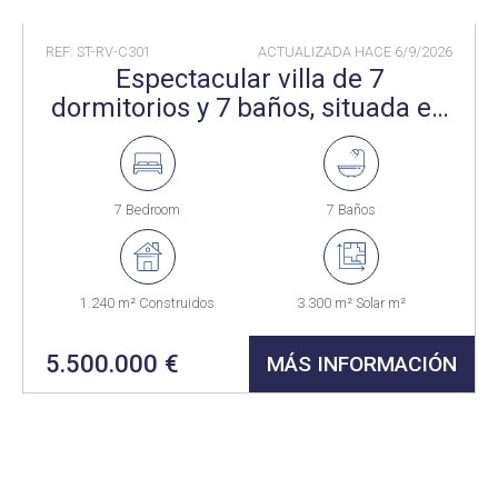
REF: ST-RV-C301
ACTUALIZADA HACE
6/9/2026
Espectacular villa de 7
dormitorios y 7 baños, situada en
el popular Sotogrande Alto
7 Bedroom
7 Baños
1.240 m² Construidos
3.300 m² Solar m²
5.500.000 €
MÁS INFORMACIÓN