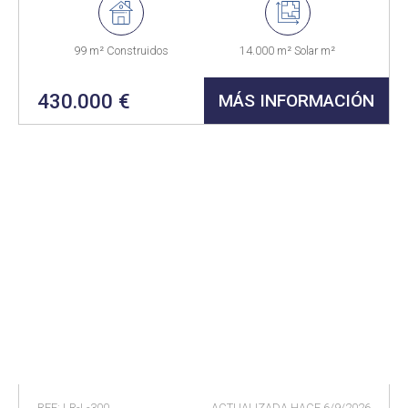
99 m² Construidos
14.000 m² Solar m²
430.000 €
MÁS INFORMACIÓN
REF: LR-L-300
ACTUALIZADA HACE
6/9/2026