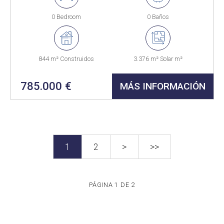
0 Bedroom
0 Baños
844 m² Construidos
3.376 m² Solar m²
785.000 €
MÁS INFORMACIÓN
1
2
>
>>
PÁGINA 1 DE 2