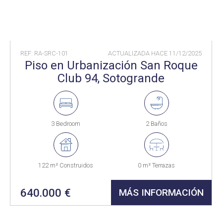
REF: RA-SRC-101
ACTUALIZADA HACE
11/12/2025
Piso en Urbanización San Roque
Club 94, Sotogrande
3 Bedroom
2 Baños
122 m² Construidos
0 m² Terrazas
640.000 €
MÁS INFORMACIÓN