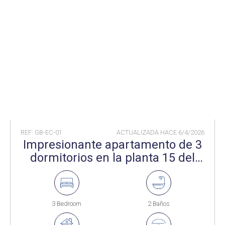
REF: GB-EC-01
ACTUALIZADA HACE
6/4/2026
Impresionante apartamento de 3
dormitorios en la planta 15 del
prestigioso complejo EuroCity, en
pleno centro de Gibraltar
3 Bedroom
2 Baños