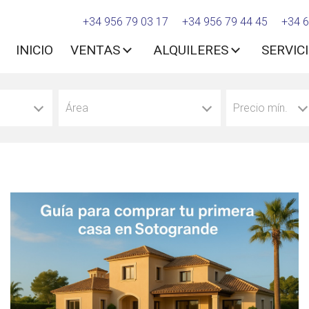
+34 956 79 03 17
+34 956 79 44 45
+34 6
INICIO
VENTAS
ALQUILERES
SERVIC
Área
Precio mín.