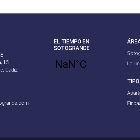
EL TIEMPO EN
ÁRE
SOTOGRANDE
Soto
CE
, 15
La Lí
e, Cadiz
TIPO
5
Apar
togrande.com
Finca