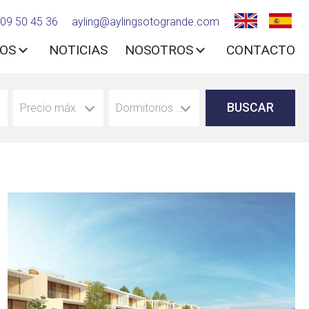
09 50 45 36
ayling@aylingsotogrande.com
IOS
NOTICIAS
NOSOTROS
CONTACTO
Precio máx.
Dormitorios mín.