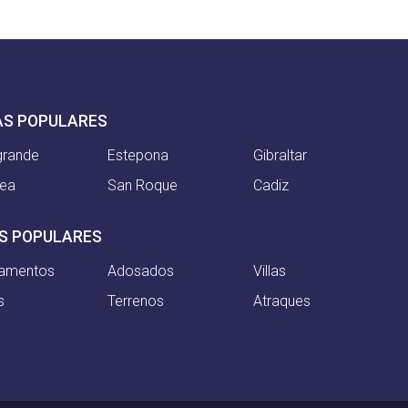
AS POPULARES
grande
Estepona
Gibraltar
nea
San Roque
Cadiz
S POPULARES
tamentos
Adosados
Villas
s
Terrenos
Atraques