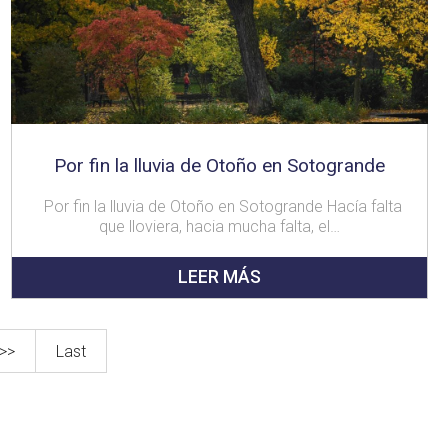
Por fin la lluvia de Otoño en Sotogrande
Por fin la lluvia de Otoño en Sotogrande Hacía falta
que lloviera, hacia mucha falta, el…
LEER MÁS
>>
Last