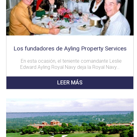
Los fundadores de Ayling Property Services
En esta ocasión, el teniente comandante Leslie
Edward Ayling Royal Navy deja la Royal Navy…
LEER MÁS